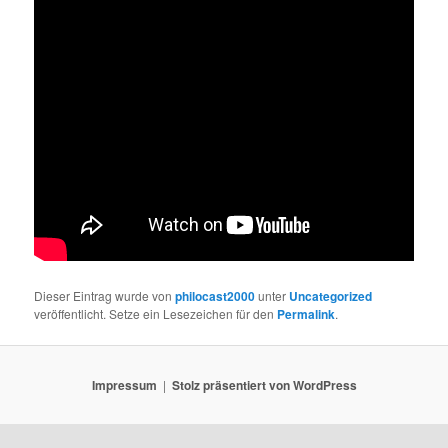
Dieser Eintrag wurde von
philocast2000
unter
Uncategorized
veröffentlicht. Setze ein Lesezeichen für den
Permalink
.
Impressum
Stolz präsentiert von WordPress