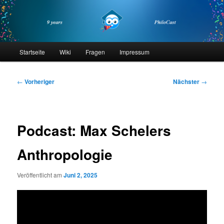
Zum
primären
Inhalt
springen
philocast
Hauptmenü
Startseite
Wiki
Fragen
Impressum
Beitragsnavigation
←
Vorheriger
Nächster
→
Podcast: Max Schelers
Anthropologie
Veröffentlicht am
Juni 2, 2025