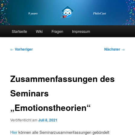
Zum
primären
Inhalt
springen
philocast
Hauptmenü
Startseite
Wiki
Fragen
Impressum
Beitragsnavigation
←
Vorheriger
Nächster
→
Zusammenfassungen des
Seminars
„Emotionstheorien“
Veröffentlicht am
Juli 8, 2021
Hier
können alle Seminarzusammenfassungen gebündelt