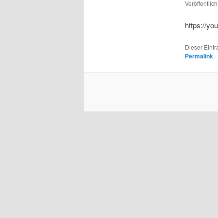
Veröffentlic
https://y
Dieser Eint
Permalink
.