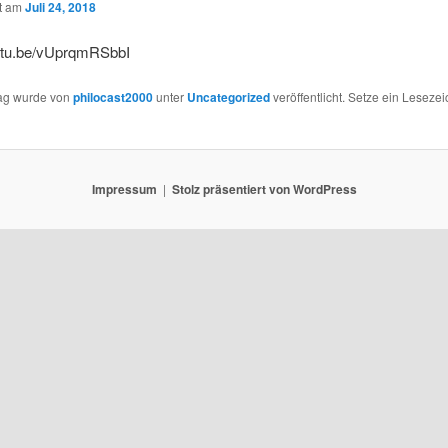
ht am
Juli 24, 2018
outu.be/vUprqmRSbbI
rag wurde von
philocast2000
unter
Uncategorized
veröffentlicht. Setze ein Leseze
Impressum
Stolz präsentiert von WordPress