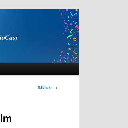
Nächster
→
ilm