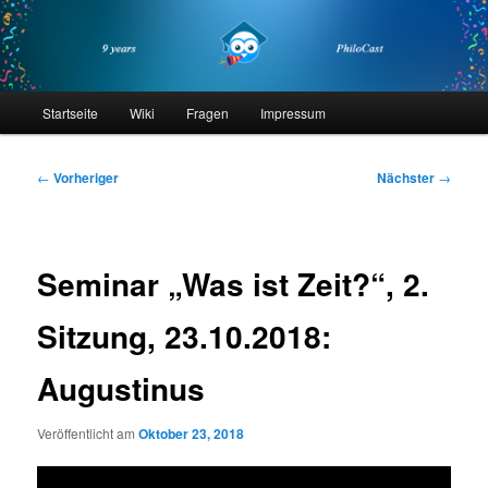
Zum
primären
Inhalt
springen
philocast
Hauptmenü
Startseite
Wiki
Fragen
Impressum
Beitragsnavigation
←
Vorheriger
Nächster
→
Seminar „Was ist Zeit?“, 2.
Sitzung, 23.10.2018:
Augustinus
Veröffentlicht am
Oktober 23, 2018