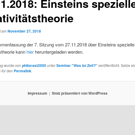
1.2018: Einsteins speziell
tivitätstheorie
ht am
November 27, 2018
menfassung der 7. Sitzung vom 27.11.2018 über Einsteins spezielle
tstheorie kann
hier
heruntergeladen werden.
rag wurde von
philocast2000
unter
Seminar "Was ist Zeit?"
veröffentlicht. Setze ei
 für den
Permalink
.
Impressum
Stolz präsentiert von WordPress