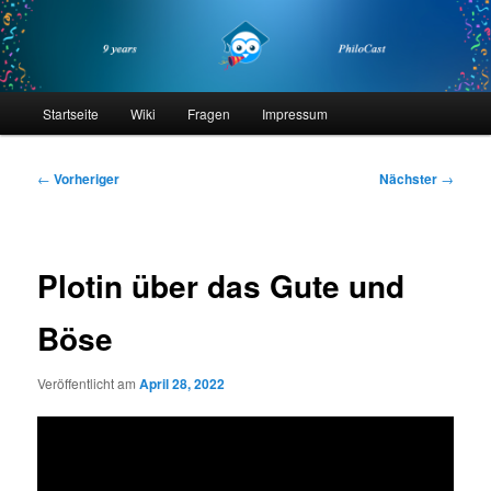
Zum
primären
Inhalt
springen
philocast
Hauptmenü
Startseite
Wiki
Fragen
Impressum
Beitragsnavigation
←
Vorheriger
Nächster
→
Plotin über das Gute und
Böse
Veröffentlicht am
April 28, 2022