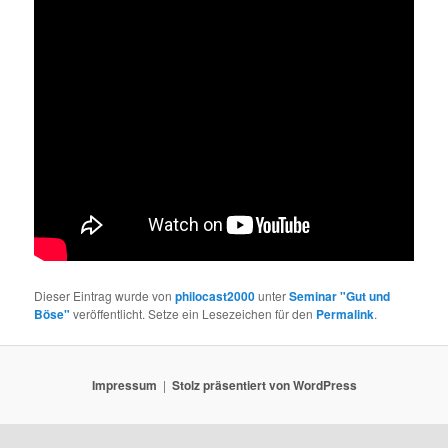
Dieser Eintrag wurde von
philocast2000
unter
Seminar "Gut und
Böse"
veröffentlicht. Setze ein Lesezeichen für den
Permalink
.
Impressum
Stolz präsentiert von WordPress