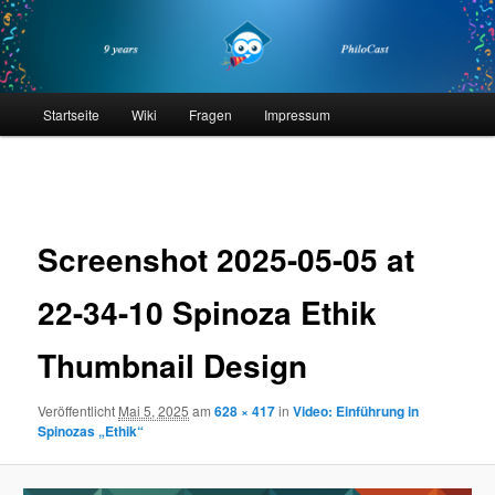
Zum
primären
Inhalt
springen
philocast
Hauptmenü
Startseite
Wiki
Fragen
Impressum
Bilder-
Navigation
Screenshot 2025-05-05 at
22-34-10 Spinoza Ethik
Thumbnail Design
Veröffentlicht
Mai 5, 2025
am
628 × 417
in
Video: Einführung in
Spinozas „Ethik“