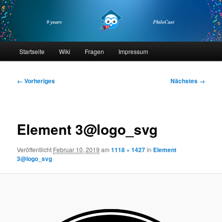
Zum
primären
Inhalt
springen
philocast
Hauptmenü
Startseite
Wiki
Fragen
Impressum
Bilder-
← Vorheriges
Nächstes →
Navigation
Element 3@logo_svg
Veröffentlicht
Februar 10, 2019
am
1118 × 1427
in
Element
3@logo_svg