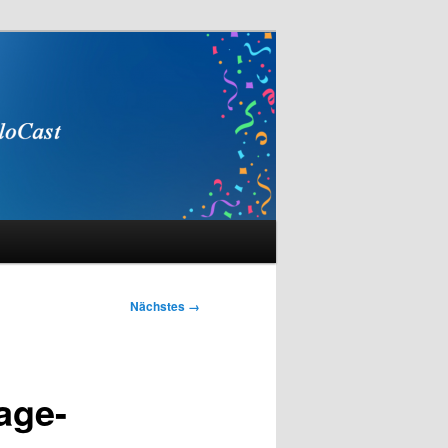
Nächstes →
age-