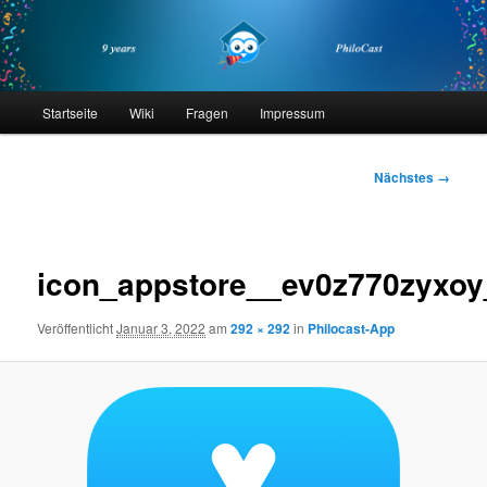
Zum
primären
Inhalt
springen
philocast
Hauptmenü
Startseite
Wiki
Fragen
Impressum
Bilder-
Nächstes →
Navigation
icon_appstore__ev0z770zyxoy
Veröffentlicht
Januar 3, 2022
am
292 × 292
in
Philocast-App