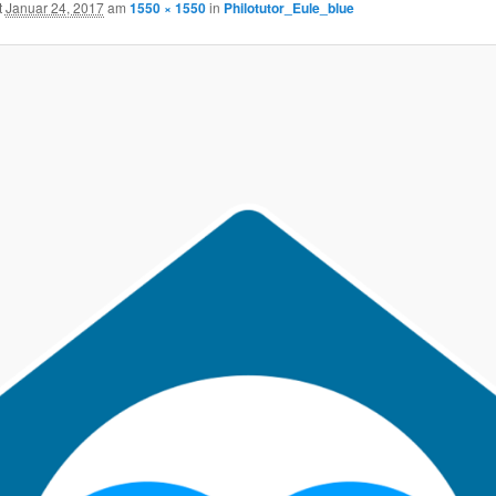
t
Januar 24, 2017
am
1550 × 1550
in
Philotutor_Eule_blue