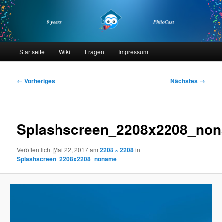
Zum
primären
Inhalt
springen
philocast
Hauptmenü
Startseite
Wiki
Fragen
Impressum
Bilder-
← Vorheriges
Nächstes →
Navigation
Splashscreen_2208x2208_no
Veröffentlicht
Mai 22, 2017
am
2208 × 2208
in
Splashscreen_2208x2208_noname