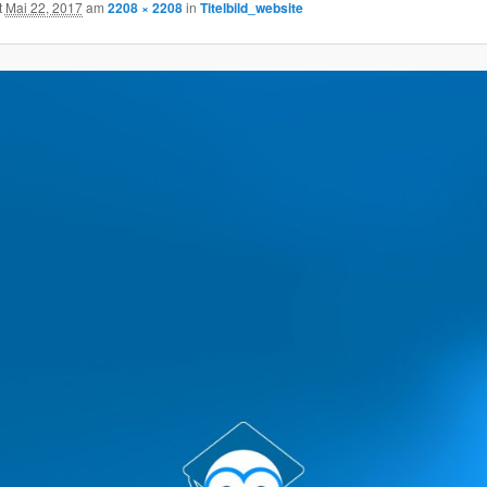
t
Mai 22, 2017
am
2208 × 2208
in
Titelbild_website