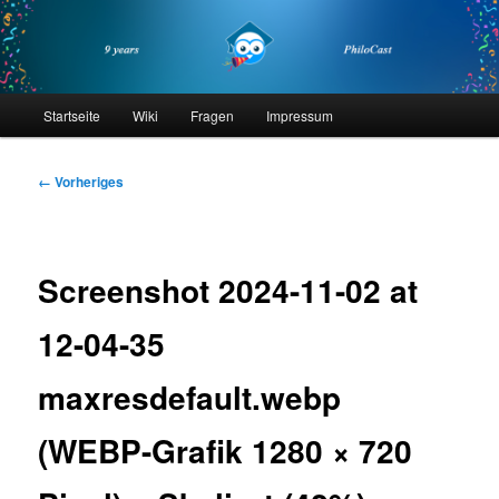
Zum
primären
Inhalt
springen
philocast
Hauptmenü
Startseite
Wiki
Fragen
Impressum
Bilder-
← Vorheriges
Navigation
Screenshot 2024-11-02 at
12-04-35
maxresdefault.webp
(WEBP-Grafik 1280 × 720