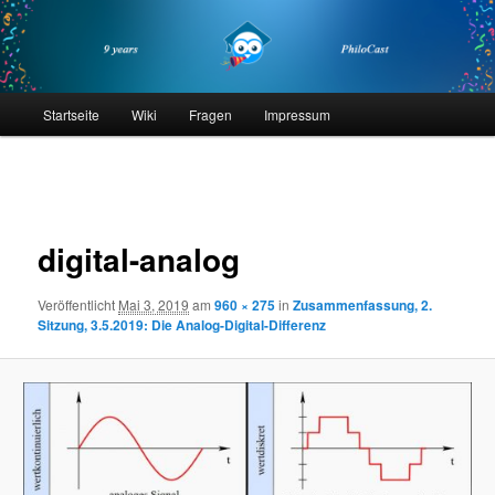
Zum
primären
Inhalt
springen
philocast
Hauptmenü
Startseite
Wiki
Fragen
Impressum
Bilder-
Navigation
digital-analog
Veröffentlicht
Mai 3, 2019
am
960 × 275
in
Zusammenfassung, 2.
Sitzung, 3.5.2019: Die Analog-Digital-Differenz