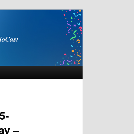
5-
ay –