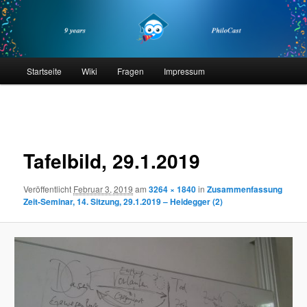
Zum
primären
Inhalt
springen
philocast
Hauptmenü
Startseite
Wiki
Fragen
Impressum
Bilder-
Navigation
Tafelbild, 29.1.2019
Veröffentlicht
Februar 3, 2019
am
3264 × 1840
in
Zusammenfassung
Zeit-Seminar, 14. Sitzung, 29.1.2019 – Heidegger (2)