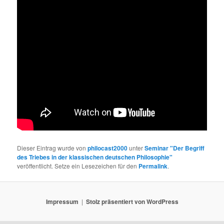
Dieser Eintrag wurde von
philocast2000
unter
Seminar "Der Begriff
des Triebes in der klassischen deutschen Philosophie"
veröffentlicht. Setze ein Lesezeichen für den
Permalink
.
Impressum
Stolz präsentiert von WordPress