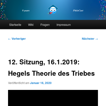
Zum
primären
Inhalt
springen
philocast
Hauptmenü
Startseite
Wiki
Fragen
Impressum
Beitragsnavigation
←
Vorheriger
Nächster
→
12. Sitzung, 16.1.2019:
Hegels Theorie des Triebes
Veröffentlicht am
Januar 16, 2020