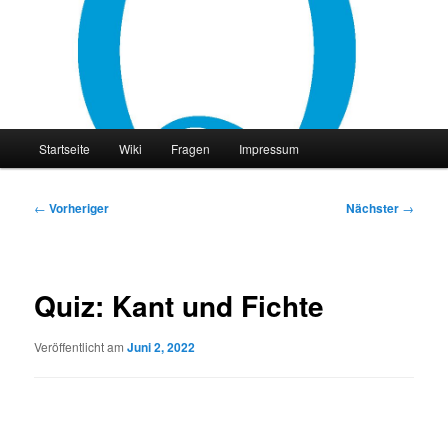
Zum
primären
Inhalt
springen
philocast
Hauptmenü
Startseite
Wiki
Fragen
Impressum
Beitragsnavigation
←
Vorheriger
Nächster
→
Quiz: Kant und Fichte
Veröffentlicht am
Juni 2, 2022