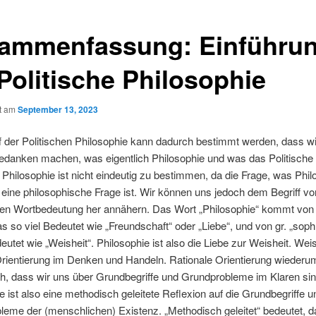
ammenfassung: Einführun
 Politische Philosophie
ht am
September 13, 2023
f der Politischen Philosophie kann dadurch bestimmt werden, dass w
edanken machen, was eigentlich Philosophie und was das Politische 
r Philosophie ist nicht eindeutig zu bestimmen, da die Frage, was Phil
t eine philosophische Frage ist. Wir können uns jedoch dem Begriff vo
hen Wortbedeutung her annähern. Das Wort „Philosophie“ kommt von 
was so viel Bedeutet wie „Freundschaft“ oder „Liebe“, und von gr. „soph
deutet wie „Weisheit“. Philosophie ist also die Liebe zur Weisheit. Weish
Orientierung im Denken und Handeln. Rationale Orientierung wiederu
h, dass wir uns über Grundbegriffe und Grundprobleme im Klaren sin
e ist also eine methodisch geleitete Reflexion auf die Grundbegriffe u
eme der (menschlichen) Existenz. „Methodisch geleitet“ bedeutet, d