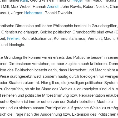
rt Mill, Max Weber, Hannah
Arendt
, John Rawls, Robert Nozick, Char
ucault, Jürgen
Habermas
, Ronald Dworkin.
atische Dimension politischer Philosophie besteht in Grundbegriffen
 Orientierung erlangen. Solche politischen Grundbegriffe sind etwa (
eit,
Freiheit
, Kontraktualismus, Kommunitarismus, Vernunft, Macht, 
 und Ideologie.
e Grundbegriffe können wir einerseits das Politische besser in seine
nen Dimensionen verstehen, es aber zugleich auch kritisieren. Den
em des Politischen besteht darin, dass Herrschaft und Macht nicht a
eise durchgesetzt wird, sondern häufig durch Ideologien nur wenige
der Staaten zukommt. Hier gilt es, die jeweiligen politischen Syste
zu überprüfen, ob sie im Sinne des Wohles aller konzipiert sind, d.h. o
Freiheiten und politische Mitbestimmung bzw. Repräsentation erlaub
tische System ist immer schon von der Gefahr betroffen, Macht zu
en und zu sichern anstatt Partizipation auf gerechte Weise zu ermög
t sich die Frage nach der Ausdehnung bzw. Extension des Politischen 