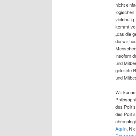
nicht einf
logischen 
vieldeutig
kommt von 
„das die g
die wir he
Menschen,
insofern 
und Mitbes
geleitete 
und Mitbe
Wir können
Philosoph
des Politi
des Politi
chronolog
Aquin
, Ni
Rousseau