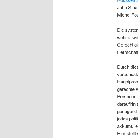
John Stua
Michel Fo
Die system
welche wir
Gerechtigk
Herrschaft
Durch dies
verschiede
Hauptprobl
gerechte W
Personen o
daraufhin 
genügend 
jedes poli
akkumulier
Hier stell