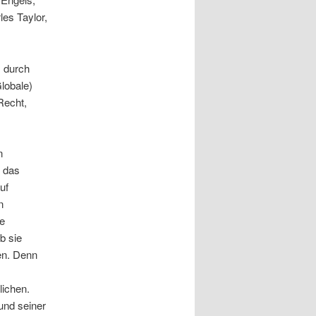
les Taylor,
, durch
Globale)
Recht,
n
n das
uf
n
me
b sie
en. Denn
lichen.
und seiner