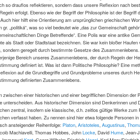
ach so drauflos reflektieren, sondern dass unsere Reflexion nach be
Regeln erfolgt. Ebenso wie der Begriff der Philosophie ist der Begriff d
. Auch hier hilft eine Orientierung am ursprünglichen griechischen Wort.
gr. „politiká“, was so viel bedeutet wie „das zur Gemeinschaft gehör
emeinschaftlichen Dinge Betreffende“. Eine Polis war eine antike Ge
ute als Stadt oder Stadtstaat bezeichnen. Sie war kein bloßer Haufen
 sondern geregelt durch bestimmte Gesetze des Zusammenlebens. Po
derjenige Bereich unseres Zusammenlebens, der durch Regeln der He
timmung definiert ist. Was ist dann Politische Philosophie? Eine me
Reflexion auf die Grundbegriffe und Grundprobleme unseres durch He
stimmung definierten Zusammenlebens.
 zwischen einer historischen und einer begrifflichen Dimension der P
ie unterscheiden. Aus historischer Dimension sind Denkerinnen und 
schen zentral, insofern sie klassische, d.h. zeitlos gültige Werke zum
schen verfasst haben. Zu nennen sind hier etwa folgende Personen in
isch ansteigender Reihenfolge:
Platon
,
Aristoteles
,
Augustinus
,
Thoma
ccolò Machiavelli, Thomas Hobbes, John
Locke
, David
Hume
, Jean-
, Immanuel
Kant
, Georg Wilhelm Friedrich
Hegel
, Karl Marx/Friedrich