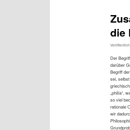
Zus
die
Veröffentlic
Der Begrif
darüber G
Begriff de
sei, selbs
griechisc
„philía“, 
so viel be
rationale 
wir dadurc
Philosophi
Grundprobl