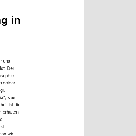
g in
ir uns
ist.
Der
osophie
n seiner
gr.
ía“, was
eit ist die
m erhalten
d.
nd
ass wir