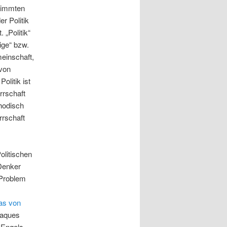
stimmten
er Politik
 „Politik“
ige“ bzw.
meinschaft,
 von
litik ist
rrschaft
thodisch
rrschaft
olitischen
Denker
 Problem
s von
Jaques
 Engels,