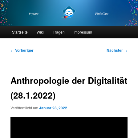
Zum
primären
Inhalt
springen
philocast
Hauptmenü
Startseite
Wiki
Fragen
Impressum
Beitragsnavigation
←
Vorheriger
Nächster
→
Anthropologie der Digitalität
(28.1.2022)
Veröffentlicht am
Januar 28, 2022