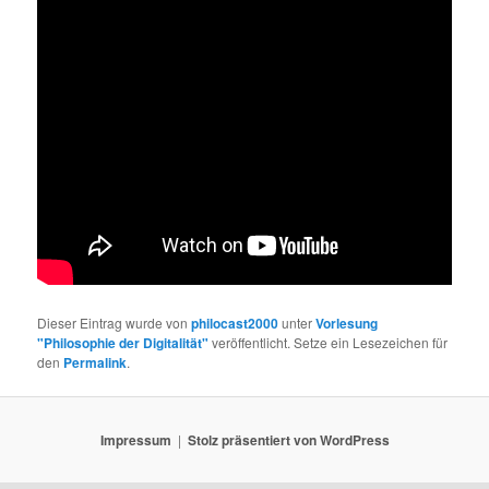
Dieser Eintrag wurde von
philocast2000
unter
Vorlesung
"Philosophie der Digitalität"
veröffentlicht. Setze ein Lesezeichen für
den
Permalink
.
Impressum
Stolz präsentiert von WordPress