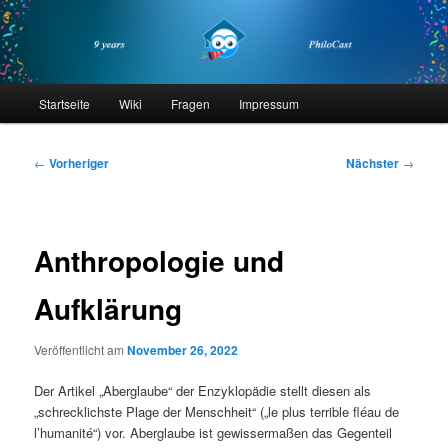
Zum
primären
Inhalt
springen
philocast
Hauptmenü
Startseite
Wiki
Fragen
Impressum
Beitragsnavigation
←
Vorheriger
Nächster
→
Anthropologie und
Aufklärung
Veröffentlicht am
November 26, 2022
Der Artikel „Aberglaube“ der Enzyklopädie stellt diesen als
„schrecklichste Plage der Menschheit“ („le plus terrible fléau de
l’humanité“) vor. Aberglaube ist gewissermaßen das Gegenteil