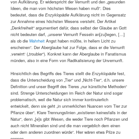
von Aufklärung. Er widerspricht der Vernunft und den „gesunden
Ideen, die man vom höchsten Wesen haben muß“. Dies
bedeutet, dass die
Enzyklopädie
Aufklärung nicht im Gegensatz
zur Annahme eines höchsten Wesens versteht. Der Artikel
„Denkfreiheit“ argumentiert dafür, dass selbst der Glaube an Gott
nicht bedeuten darf, „unserer Vernunft Fesseln an[zu]legen, […]
als ob die
Wahrheit
Angst haben müßte, in hellem Licht zu
erscheinen“. Der Aberglaube hat zur Folge, dass er die Vernunft
‚verwirrt‘ („troubler“). Konkret kann der Aberglaube in Fanatismus
münden, also in eine Form von Radikalisierung der Unvernunft.
Hinsichtlich des Begriffs des Tieres stellt die
Enzyklopädie
fest,
dass die Unterscheidung von „Tier“ und „Nicht-Tier“, d.h. unsere
Definition und unser Begriff des Tieres „nur künstliche Methoden“
sind. Strenge Unterscheidungen im Reich der Natur sind sogar
problematisch, weil die Natur sich immer kontinuierlich
entwickelt, denn sie geht „in unmerklichen Nuancen vom Tier zur
Pflanze über“. Klare Trennungslinien „existieren keinesfalls in der
Natur“, denn „[e]s gibt Wesen, die weder Tiere noch Pflanzen und
auch nicht Mineralien sind und die man vergeblich dem einen
oder dem anderen zuordnen würde“. Hier wären etwa Pilze zu
nennen.