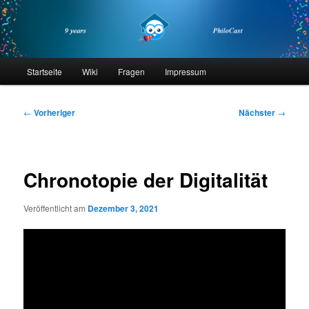
Zum
primären
Inhalt
springen
philocast
Hauptmenü
Startseite
Wiki
Fragen
Impressum
Beitragsnavigation
←
Vorheriger
Nächster
→
Chronotopie der Digitalität
Veröffentlicht am
Dezember 3, 2021