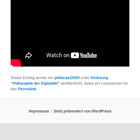
Dieser Eintrag wurde von
philocast2000
unter
Vorlesung
"Philosophie der Digitalität"
veröffentlicht. Setze ein Lesezeichen für
den
Permalink
.
Impressum
Stolz präsentiert von WordPress