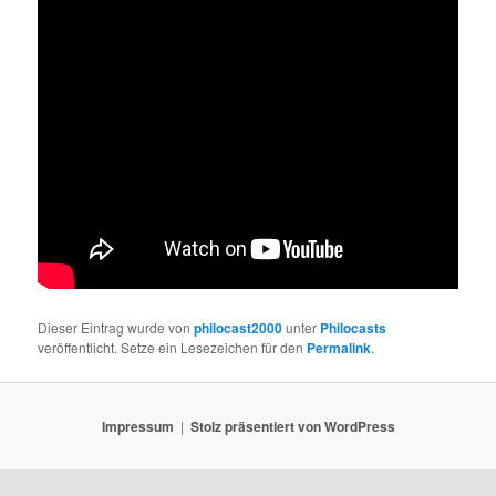
Dieser Eintrag wurde von
philocast2000
unter
Philocasts
veröffentlicht. Setze ein Lesezeichen für den
Permalink
.
Impressum
Stolz präsentiert von WordPress