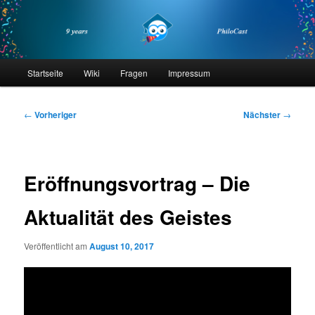
Zum
primären
Inhalt
springen
philocast
Hauptmenü
Startseite
Wiki
Fragen
Impressum
Beitragsnavigation
←
Vorheriger
Nächster
→
Eröffnungsvortrag – Die
Aktualität des Geistes
Veröffentlicht am
August 10, 2017