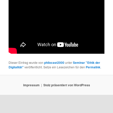
Dieser Eintrag wurde von
philocast2000
unter
Seminar "Ethik der
Digitalität"
veröffentlicht. Setze ein Lesezeichen für den
Permalink
.
Impressum
Stolz präsentiert von WordPress