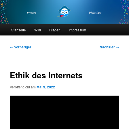
Zum
primären
Inhalt
springen
philocast
Hauptmenü
Startseite
Wiki
Fragen
Impressum
Beitragsnavigation
←
Vorheriger
Nächster
→
Ethik des Internets
Veröffentlicht am
Mai 3, 2022