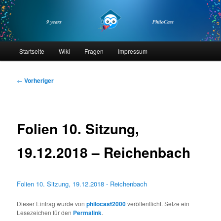
Zum
primären
Inhalt
springen
philocast
Hauptmenü
Startseite
Wiki
Fragen
Impressum
Beitragsnavigation
←
Vorheriger
Folien 10. Sitzung,
19.12.2018 – Reichenbach
Folien 10. Sitzung, 19.12.2018 - Reichenbach
Dieser Eintrag wurde von
philocast2000
veröffentlicht. Setze ein
Lesezeichen für den
Permalink
.