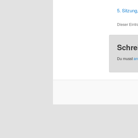
5. Sitzung
Dieser Eint
Schre
Du musst
an