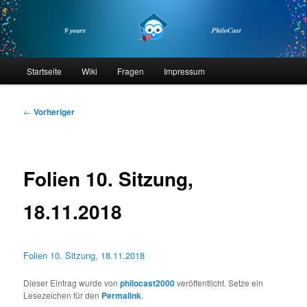
Zum
primären
Inhalt
springen
philocast
Hauptmenü
Startseite
Wiki
Fragen
Impressum
Beitragsnavigation
←
Vorheriger
Folien 10. Sitzung,
18.11.2018
Folien 10. Sitzung, 18.11.2018
Dieser Eintrag wurde von
philocast2000
veröffentlicht. Setze ein
Lesezeichen für den
Permalink
.