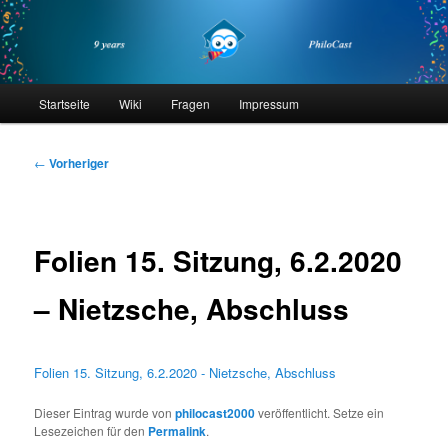
Zum
primären
Inhalt
springen
philocast
Hauptmenü
Startseite
Wiki
Fragen
Impressum
Beitragsnavigation
←
Vorheriger
Folien 15. Sitzung, 6.2.2020
– Nietzsche, Abschluss
Folien 15. Sitzung, 6.2.2020 - Nietzsche, Abschluss
Dieser Eintrag wurde von
philocast2000
veröffentlicht. Setze ein
Lesezeichen für den
Permalink
.