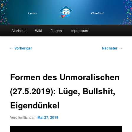
Zum
primären
Inhalt
springen
philocast
Hauptmenü
Startseite
Wiki
Fragen
Impressum
Beitragsnavigation
←
Vorheriger
Nächster
→
Formen des Unmoralischen
(27.5.2019): Lüge, Bullshit,
Eigendünkel
Veröffentlicht am
Mai 27, 2019