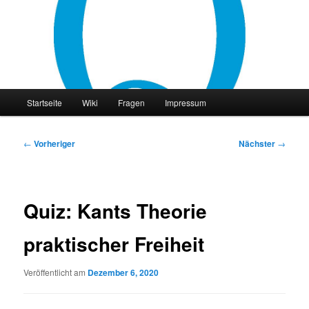
Zum
primären
Inhalt
springen
philocast
Hauptmenü
Startseite
Wiki
Fragen
Impressum
Beitragsnavigation
←
Vorheriger
Nächster
→
Quiz: Kants Theorie
praktischer Freiheit
Veröffentlicht am
Dezember 6, 2020