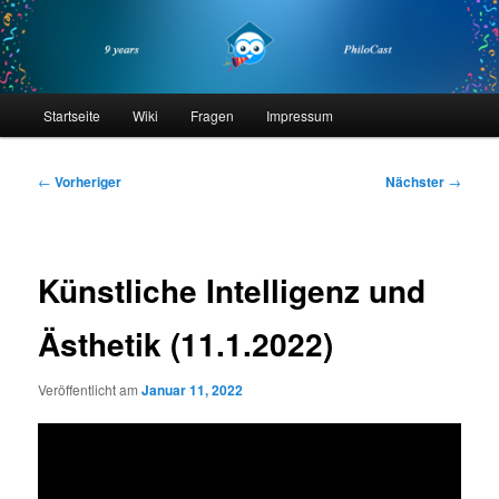
Zum
primären
Inhalt
springen
philocast
Hauptmenü
Startseite
Wiki
Fragen
Impressum
Beitragsnavigation
←
Vorheriger
Nächster
→
Künstliche Intelligenz und
Ästhetik (11.1.2022)
Veröffentlicht am
Januar 11, 2022