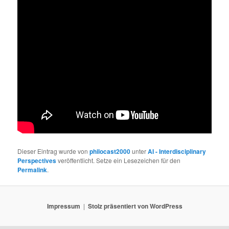
Dieser Eintrag wurde von
philocast2000
unter
AI - Interdisciplinary
Perspectives
veröffentlicht. Setze ein Lesezeichen für den
Permalink
.
Impressum
Stolz präsentiert von WordPress