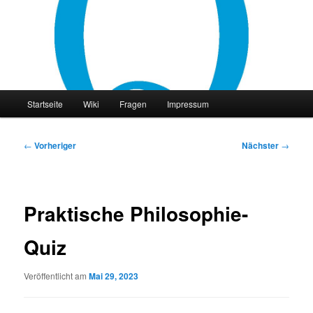
Zum
primären
Inhalt
springen
philocast
Hauptmenü
Startseite
Wiki
Fragen
Impressum
Beitragsnavigation
←
Vorheriger
Nächster
→
Praktische Philosophie-
Quiz
Veröffentlicht am
Mai 29, 2023