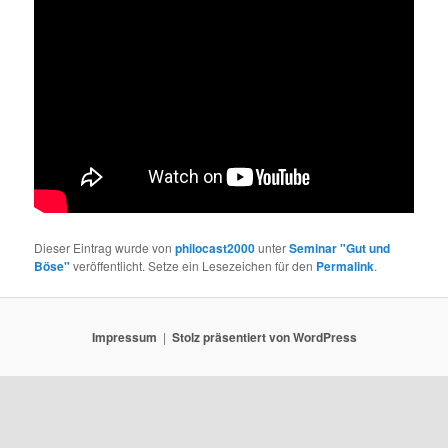
Dieser Eintrag wurde von
philocast2000
unter
Seminar "Gut und
Böse"
veröffentlicht. Setze ein Lesezeichen für den
Permalink
.
Impressum
Stolz präsentiert von WordPress