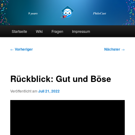
Zum
primären
Inhalt
springen
philocast
Hauptmenü
Startseite
Wiki
Fragen
Impressum
Beitragsnavigation
←
Vorheriger
Nächster
→
Rückblick: Gut und Böse
Veröffentlicht am
Juli 21, 2022