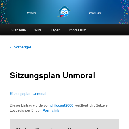
Zum
primären
Inhalt
springen
philocast
Hauptmenü
Startseite
Wiki
Fragen
Impressum
Beitragsnavigation
←
Vorheriger
Sitzungsplan Unmoral
Sitzungsplan Unmoral
Dieser Eintrag wurde von
philocast2000
veröffentlicht. Setze ein
Lesezeichen für den
Permalink
.