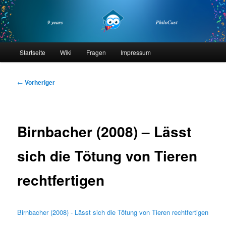
Zum
primären
Inhalt
springen
philocast
Hauptmenü
Startseite
Wiki
Fragen
Impressum
Beitragsnavigation
←
Vorheriger
Birnbacher (2008) – Lässt
sich die Tötung von Tieren
rechtfertigen
Birnbacher (2008) - Lässt sich die Tötung von Tieren rechtfertigen