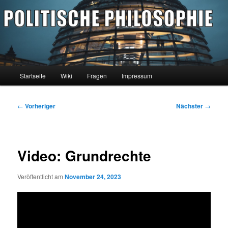
Zum
primären
Inhalt
springen
philocast
Hauptmenü
Startseite
Wiki
Fragen
Impressum
Beitragsnavigation
←
Vorheriger
Nächster
→
Video: Grundrechte
Veröffentlicht am
November 24, 2023