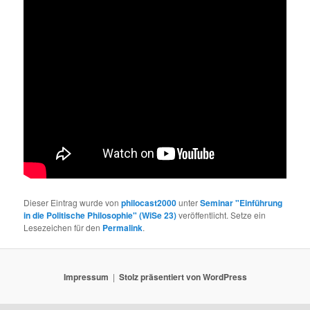
Dieser Eintrag wurde von
philocast2000
unter
Seminar "Einführung
in die Politische Philosophie" (WiSe 23)
veröffentlicht. Setze ein
Lesezeichen für den
Permalink
.
Impressum
Stolz präsentiert von WordPress