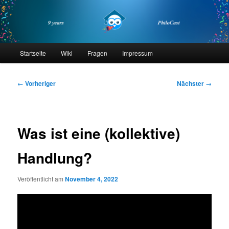
Zum
primären
Inhalt
springen
philocast
Hauptmenü
Startseite
Wiki
Fragen
Impressum
Beitragsnavigation
←
Vorheriger
Nächster
→
Was ist eine (kollektive)
Handlung?
Veröffentlicht am
November 4, 2022