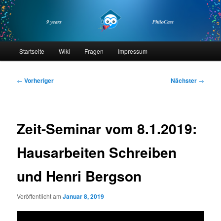
Zum
primären
Inhalt
springen
philocast
Hauptmenü
Startseite
Wiki
Fragen
Impressum
Beitragsnavigation
←
Vorheriger
Nächster
→
Zeit-Seminar vom 8.1.2019:
Hausarbeiten Schreiben
und Henri Bergson
Veröffentlicht am
Januar 8, 2019