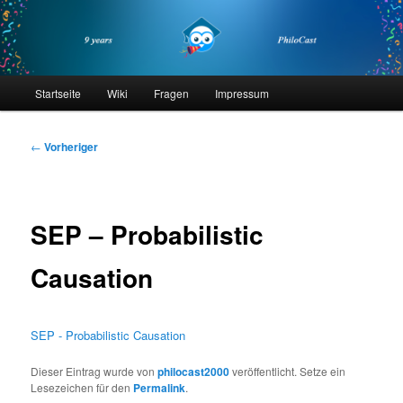
Zum
primären
Inhalt
springen
philocast
Hauptmenü
Startseite
Wiki
Fragen
Impressum
Beitragsnavigation
←
Vorheriger
SEP – Probabilistic
Causation
SEP - Probabilistic Causation
Dieser Eintrag wurde von
philocast2000
veröffentlicht. Setze ein
Lesezeichen für den
Permalink
.