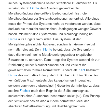
seines Systemgedankens seiner Sittenlehre zu entdecken. Es
scheint, als ob
Fichte
dem System gegenüber der
Moralbegründung eine größere Bedeutung beimisst, die
Moralbegründung der Systembegründung nachordnet. Allerdings
muss der Primat des Systems nicht so verstanden werden, dass
dadurch die moralphilosophischen Überlegungen weniger Gewicht
haben. Vielmehr sind Systemform und Moralbegründung bei
Fichte
aufs Engste verbunden.
Das System ist der
Moralphilosophie nichts Äußeres, sondern ist vielmehr selbst
normativ relevant. Denn
Fichte
betont, dass die Systemform
dazu dienen soll, seine Moraltheorie gegenüber skeptischen
Einwänden zu schützen. Damit trägt das System wesentlich zur
Etablierung seiner Moralphilosophie bei und verleiht ihr
gewissermaßen formale Normativität. Anders als
Kant
bestimmt
Fichte
das normative Prinzip der Sittlichkeit nicht im Sinne des
vernünftigen Maximentests des kategorischen Imperativs,
sondern durch den „notwendige[n] Gedanke der Intelligenz, dass
sie ihre
Freiheit
nach dem Begriffe der Selbstständigkeit,
schlechthin ohne Ausnahme, bestimmen solle“ (58). Das Prinzip
der Sittlichkeit basiert also auf dem normativen Ideal der
absoluten Selbstbestimmung und Unabhängigkeit von