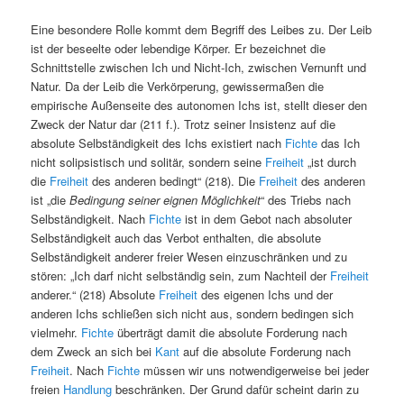
Eine besondere Rolle kommt dem Begriff des Leibes zu. Der Leib
ist der beseelte oder lebendige Körper. Er bezeichnet die
Schnittstelle zwischen Ich und Nicht-Ich, zwischen Vernunft und
Natur. Da der Leib die Verkörperung, gewissermaßen die
empirische Außenseite des autonomen Ichs ist, stellt dieser den
Zweck der Natur dar (211 f.). Trotz seiner Insistenz auf die
absolute Selbständigkeit des Ichs existiert nach
Fichte
das Ich
nicht solipsistisch und solitär, sondern seine
Freiheit
„ist durch
die
Freiheit
des anderen bedingt“ (218). Die
Freiheit
des anderen
ist „die
Bedingung seiner eignen Möglichkeit
“ des Triebs nach
Selbständigkeit. Nach
Fichte
ist in dem Gebot nach absoluter
Selbständigkeit auch das Verbot enthalten, die absolute
Selbständigkeit anderer freier Wesen einzuschränken und zu
stören: „Ich darf nicht selbständig sein, zum Nachteil der
Freiheit
anderer.“ (218) Absolute
Freiheit
des eigenen Ichs und der
anderen Ichs schließen sich nicht aus, sondern bedingen sich
vielmehr.
Fichte
überträgt damit die absolute Forderung nach
dem Zweck an sich bei
Kant
auf die absolute Forderung nach
Freiheit
. Nach
Fichte
müssen wir uns notwendigerweise bei jeder
freien
Handlung
beschränken. Der Grund dafür scheint darin zu