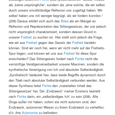
als „keine ursprüngliche“, sondern als „eine solche, die wir selbst
durch unsere unvollständige Reflexion uns zugefügt haben. Wir
selbst haben uns mit weniger begnügt, als wir fordern konnten.“
(208) Daraus erklärt sich auch das
Böse
als ein Mangel an
Reflexion und Repräsentation des Sittengesetzes, der uns jedoch
nicht ursprünglich charakterisiert, sondern dessen Grund in
unserer
Freiheit
zu suchen ist. Hier stellt sich jedoch die Frage,
wie wir aus
Freiheit
gegen das Gesetz der
Freiheit
handeln
können. Sind wir noch frei, wenn wir nicht mehr auf der Freiheits-
Spur liegen, und können wir uns aus
Freiheit
für diese Spur
entscheiden? Das Sittengesetz fordert nach
Fichte
nicht die
vernünftige Verallgemeinerbarkeit unserer Maximen, sondern die
synthetische Vereinigung von Ich und absoluter Selbständigkeit.
„Synthetisch“ bedeutet hier, dass beide Begriffe dynamisch durch
den
Trieb
nach absoluter Selbständigkeit verbunden werden. Aus
dieser Synthese leitet
Fichte
den „materiellen Inhalt des
Sittengesetzes“ her. Der „Endzweck“ meiner Existenz besteht
nach
Fichte
darin, ein „selbständiges Ich“ zu sein (208). Alle
Dinge außer mir haben, sofern sie nicht autonom sind, den
Endzweck, autonomen Wesen zu ihrem Endzweck zu verhelfen,
d.h. ihre
Autonomie
zu befördern.