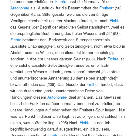
heteronomen Einflüssen.
Fichte
fasst die Normativität der
Autonomie
als „Ausdruck für die Bestimmtheit der
Freiheit
“ (58).
Gegenüber Kants Sittengesetz, welches die vernünftige
Verallgemeinerbarkeit unserer Maximen fordert, ist nach
Fichte
das Gesetz „der Begriff der absoluten Selbstständigkeit“, „weil es
die ursprüngliche Bestimmung des freien Wesens enthält“ (58).
Fichte
bestimmt den „Endzweck des Sittengesetzes“ als
„absolute Unabhängigkeit, und Selbständigkeit, nicht etwa bloß in
Absicht unseres Willens, denn dieser ist immer unabhängig,
sondern in Absicht unseres ganzen Seins“ (205). Nach
Fichte
ist
eine solche absolute Selbständigkeit unseres empirisch-
vernünftigen Wesens jedoch „unerreichbar“, obwohl „eine stete
und ununterbrochene Annäherung zu demselben statt[findet]“
bzw. stattfinden
soll
(205). Das Gesetz der
Freiheit
fordert, dass
wir uns durch eine „stete ununterbrochene Reihe von
Handlungen“ diesem
Autonomie
-Ideal annähern. Das Gewissen
besitzt die Funktion darüber normativ-emotional zu urteilen, ob
unsere Handlungen auf oder neben der Freiheits-Spur liegen: „Nur
was als Punkt in dieser Linie liegt, ist zu billigen, und schlechthin
nichts, was außer ihr liegt.“ (205) Nach
Fichte
ist das Ich
begrifflich-notwendig darauf ausgerichtet, ein Ich zu sein.
Deswegen bestimmt
Fichte
jede „Beschränktheit“ dieses Triebes