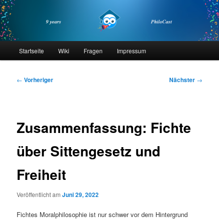
Zum
primären
Inhalt
springen
philocast
Hauptmenü
Startseite
Wiki
Fragen
Impressum
Beitragsnavigation
←
Vorheriger
Nächster
→
Zusammenfassung: Fichte
über Sittengesetz und
Freiheit
Veröffentlicht am
Juni 29, 2022
Fichtes Moralphilosophie ist nur schwer vor dem Hintergrund