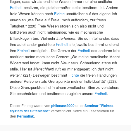
liegen, dass wir als endliche Wesen immer nur eine endliche
Freiheit
besitzen, die gleichermaßen selbstbestimmt ist. Andere
freie Wesen können nach
Fichte
unmittelbar auf das eigene Ich
einwirken „wie Freie auf Freie; mich auffordern, zur freien
Tätigkeit.“ (220) Freie Wesen stören sich also nicht und
kollidieren auch nicht miteinander, wie es mechanische
Billardkugeln tun. Vielmehr
interferieren
Sie so miteinander, dass
ihre aufeinander gerichtete
Freiheit
sie jeweils bestimmt und erst
ihre
Freiheit
ermöglicht. Die Grenze der
Freiheit
des anderen Ichs
markiert meine moralische Grenze: „Wo meine moralische Macht
Widerstand findet, kann nicht
Natur
sein. Schaudernd stehe ich
stille. Hier ist
Menschheit!
ruft es mir entgegen; ich
darf
nicht
weiter.“ (221) Deswegen bestimmt
Fichte
die freien Handlungen
anderer Personen „als Grenzpunkte meiner Individualität“ (223).
Diese Grenzpunkte sind in einem zweifachen Sinn zu verstehen:
Sie beschränken und bestimmen zugleich unsere
Freiheit
.
Dieser Eintrag wurde von
philocast2000
unter
Seminar "Fichtes
System der Sittenlehre"
veröffentlicht. Setze ein Lesezeichen für
den
Permalink
.