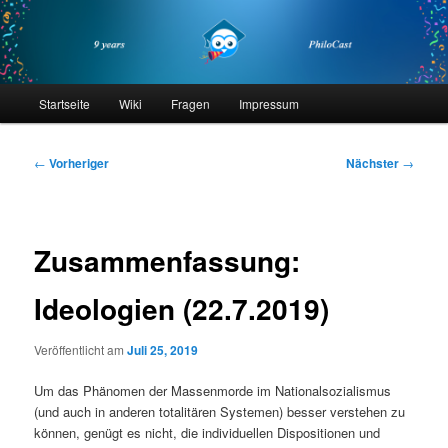
Zum
primären
Inhalt
springen
philocast
Hauptmenü
Startseite
Wiki
Fragen
Impressum
Beitragsnavigation
←
Vorheriger
Nächster
→
Zusammenfassung:
Ideologien (22.7.2019)
Veröffentlicht am
Juli 25, 2019
Um das Phänomen der Massenmorde im Nationalsozialismus
(und auch in anderen totalitären Systemen) besser verstehen zu
können, genügt es nicht, die individuellen Dispositionen und