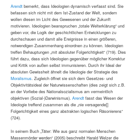
Arendt
bemerkt, dass Ideologien dynamisch verfasst sind. Sie
befassen sich nicht mit dem Ist-Zustand der Welt, sondern
wollen diesen im Licht des Gewesenen und der Zukunft
motivieren. Ideologien beanspruchen „totale Welterklärung“ und
geben vor, die Logik der geschichtlichen Entwicklungen zu
durchschauen und damit alle Ereignisse in einen größeren,
notwendigen Zusammenhang einordnen zu können. Ideologien
treffen Behauptungen „mit absoluter Folgerichtigkeit“ (719). Dies
führt dazu, dass sich Ideologien gegenüber möglicher Korrektur
und Kritik von außen selbst immunisieren. Durch ihr Ideal der
absoluten Gewissheit ähnelt die Ideologie der Strategie des
Moralismus
. Zugleich öffnet sie sich dem Gesetzes- und
Objektivitätsideal der Naturwissenschaften (dies zeigt sich z.B.
an der Vorliebe des Nationalsozialismus am vermeintlich
objektiven (Sozial-)Darwinismus).
Arendt
fasst das Wesen der
Ideologie treffend zusammen als die „nie versagende[]
Folgerichtigkeit eines ganz abstrakten logischen Räsonierens“
(724).
In seinem Buch „Täter: Wie aus ganz normalen Menschen
Massenmörder werden“ (2005) beschreibt Harald Welzer die