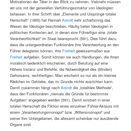
Motivationen der Täter in den Blick zu nehmen. Vielmehr müssen
wir uns mit der generellen Verführungsstruktur von Ideologien
befassen.
In ihrer Schrift über „Elemente und Ursprünge totaler
Herrschaft“ (1955) hat Hannah
Arendt
sehr scharfsinnig das
Wesen der Ideologie beschrieben. Häufig treten Ideologien in
politischen Kontexten auf, in denen eine Führerfigur eine „totale
Verantwortlichkeit“ im Staat beansprucht (591). Dies führt dazu,
dass die untergeordneten Funktionäre ihre Verantwortung an den
Führer delegieren können, ihre
Freiheit
gewissermaßen aus
Freiheit
aufgeben. Somit können sie auch Handlungen, die ihnen
moralisch bedenklich erscheinen, durch Berufung auf eine
Höhere Instanz und Befehle, die Notwendigkeit des (blinden)
Gehorsams, rechtfertigen. Man erscheint so nur als ein kleines
Rädchen im Getriebe, das im Grunde nichts ausrichten kann.
Damit zusammen hängt nach
Arendt
die „totalitäre Methode“,
dass den Funktionären „niemals die Gründe für bestimmte
Aufgaben“ angegeben werden (591). Damit existiert in einer
totalen Herrschaft die Fiktion eines einzelnen Führer-Akteurs mit
einem „Verantwortungsmonopol“ bzw. „Willensmonopol“ und
seiner ihm Untergebenen, die allesamt scheinbar nur ausübende
Organe sind.