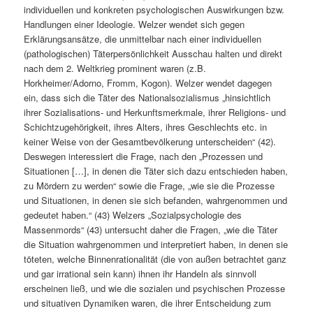
individuellen und konkreten psychologischen Auswirkungen bzw.
Handlungen einer Ideologie. Welzer wendet sich gegen
Erklärungsansätze, die unmittelbar nach einer individuellen
(pathologischen) Täterpersönlichkeit Ausschau halten und direkt
nach dem 2. Weltkrieg prominent waren (z.B.
Horkheimer/Adorno, Fromm, Kogon). Welzer wendet dagegen
ein, dass sich die Täter des Nationalsozialismus „hinsichtlich
ihrer Sozialisations- und Herkunftsmerkmale, ihrer Religions- und
Schichtzugehörigkeit, ihres Alters, ihres Geschlechts etc. in
keiner Weise von der Gesamtbevölkerung unterscheiden“ (42).
Deswegen interessiert die Frage, nach den „Prozessen und
Situationen […], in denen die Täter sich dazu entschieden haben,
zu Mördern zu werden“ sowie die Frage, „wie sie die Prozesse
und Situationen, in denen sie sich befanden, wahrgenommen und
gedeutet haben.“ (43) Welzers „Sozialpsychologie des
Massenmords“ (43) untersucht daher die Fragen, „wie die Täter
die Situation wahrgenommen und interpretiert haben, in denen sie
töteten, welche Binnenrationalität (die von außen betrachtet ganz
und gar irrational sein kann) ihnen ihr Handeln als sinnvoll
erscheinen ließ, und wie die sozialen und psychischen Prozesse
und situativen Dynamiken waren, die ihrer Entscheidung zum