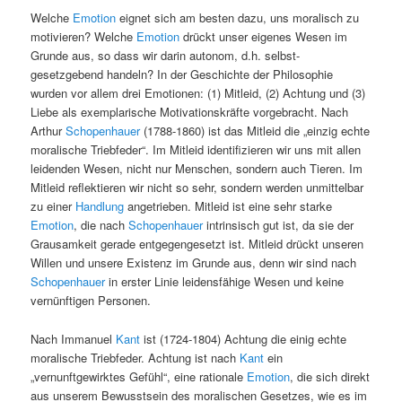
Welche
Emotion
eignet sich am besten dazu, uns moralisch zu
motivieren? Welche
Emotion
drückt unser eigenes Wesen im
Grunde aus, so dass wir darin autonom, d.h. selbst-
gesetzgebend handeln? In der Geschichte der Philosophie
wurden vor allem drei Emotionen: (1) Mitleid, (2) Achtung und (3)
Liebe als exemplarische Motivationskräfte vorgebracht. Nach
Arthur
Schopenhauer
(1788-1860) ist das Mitleid die „einzig echte
moralische Triebfeder“. Im Mitleid identifizieren wir uns mit allen
leidenden Wesen, nicht nur Menschen, sondern auch Tieren. Im
Mitleid reflektieren wir nicht so sehr, sondern werden unmittelbar
zu einer
Handlung
angetrieben. Mitleid ist eine sehr starke
Emotion
, die nach
Schopenhauer
intrinsisch gut ist, da sie der
Grausamkeit gerade entgegengesetzt ist. Mitleid drückt unseren
Willen und unsere Existenz im Grunde aus, denn wir sind nach
Schopenhauer
in erster Linie leidensfähige Wesen und keine
vernünftigen Personen.
Nach Immanuel
Kant
ist (1724-1804) Achtung die einig echte
moralische Triebfeder. Achtung ist nach
Kant
ein
„vernunftgewirktes Gefühl“, eine rationale
Emotion
, die sich direkt
aus unserem Bewusstsein des moralischen Gesetzes, wie es im