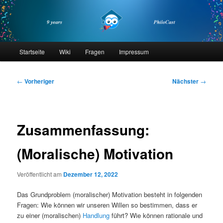
Zum
primären
Inhalt
springen
philocast
Hauptmenü
Startseite
Wiki
Fragen
Impressum
Beitragsnavigation
←
Vorheriger
Nächster
→
Zusammenfassung:
(Moralische) Motivation
Veröffentlicht am
Dezember 12, 2022
Das Grundproblem (moralischer) Motivation besteht in folgenden
Fragen: Wie können wir unseren Willen so bestimmen, dass er
zu einer (moralischen)
Handlung
führt? Wie können rationale und