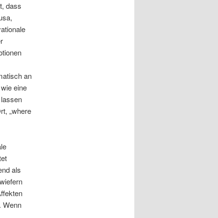
t, dass
usa,
ationale
r
otionen
matisch an
 wie eine
 lassen
rt, „where
le
tet
end als
nwiefern
Affekten
n. Wenn