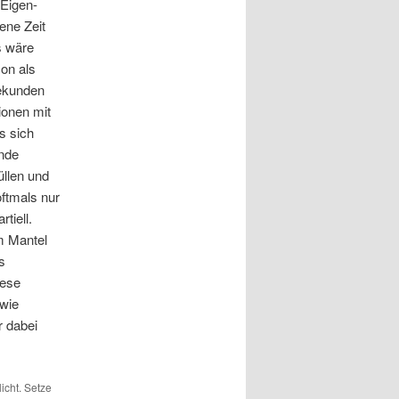
Eigen-
jene Zeit
s wäre
on als
Sekunden
ionen mit
s sich
nde
üllen und
ftmals nur
tiell.
m Mantel
s
iese
 wie
r dabei
licht. Setze