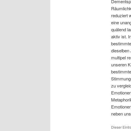
Dementspr
Räumlichke
reduziert 
eine unan
quälend l
aktiv ist.
bestimmte
dieselben
multipel r
unseren Kö
bestimmte,
Stimmunge
zu verglei
Emotionen
Metaphorik
Emotionen
neben uns 
Dieser Eint