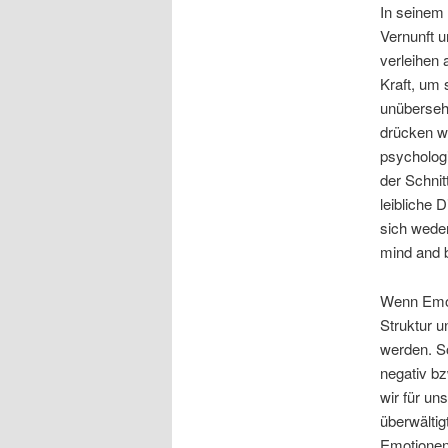
In seinem 
Vernunft 
verleihen 
Kraft, um 
unüberseh
drücken w
psycholog
der Schnit
leibliche 
sich weder
mind and b
Wenn Emoti
Struktur u
werden. So
negativ bz
wir für un
überwältig
Emotionen