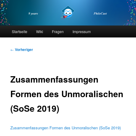
Zum
primären
Inhalt
springen
philocast
Hauptmenü
Startseite
Wiki
Fragen
Impressum
Beitragsnavigation
←
Vorheriger
Zusammenfassungen
Formen des Unmoralischen
(SoSe 2019)
Zusammenfassungen Formen des Unmoralischen (SoSe 2019)