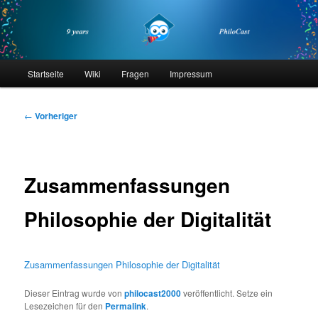
Zum
primären
Inhalt
springen
philocast
Hauptmenü
Startseite
Wiki
Fragen
Impressum
Beitragsnavigation
←
Vorheriger
Zusammenfassungen
Philosophie der Digitalität
Zusammenfassungen Philosophie der Digitalität
Dieser Eintrag wurde von
philocast2000
veröffentlicht. Setze ein
Lesezeichen für den
Permalink
.