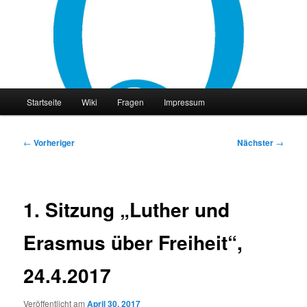
Zum
primären
Inhalt
springen
philocast
Hauptmenü
Startseite
Wiki
Fragen
Impressum
Beitragsnavigation
←
Vorheriger
Nächster
→
1. Sitzung „Luther und
Erasmus über Freiheit“,
24.4.2017
Veröffentlicht am
April 30, 2017