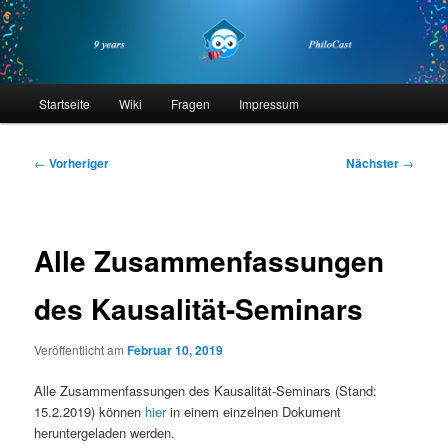
Zum
primären
Inhalt
springen
philocast
Hauptmenü
Startseite
Wiki
Fragen
Impressum
Beitragsnavigation
←
Vorheriger
Nächster
→
Alle Zusammenfassungen
des Kausalität-Seminars
Veröffentlicht am
Februar 10, 2019
Alle Zusammenfassungen des Kausalität-Seminars (Stand:
15.2.2019) können
hier
in einem einzelnen Dokument
heruntergeladen werden.