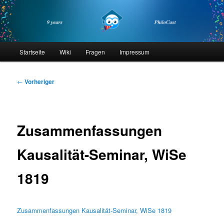
Zum
primären
Inhalt
springen
philocast
Hauptmenü
Startseite
Wiki
Fragen
Impressum
Beitragsnavigation
←
Vorheriger
Zusammenfassungen
Kausalität-Seminar, WiSe
1819
Zusammenfassungen Kausalität-Seminar, WiSe 1819