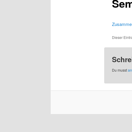
Sem
Zusammenf
Dieser Eint
Schre
Du musst
an